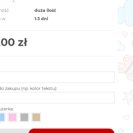
ność:
duża ilość
 w:
1-3 dni
,00 zł
o zakupu (np. kolor tekstu):
uterka: