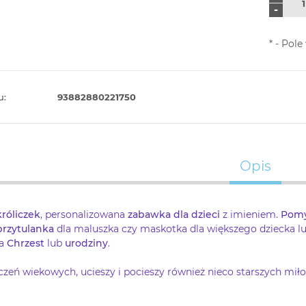
-
*
- Pol
u:
93882880221750
Opis
róliczek
, personalizowana
zabawka dla dzieci
z imieniem.
Pomy
przytulanka
dla maluszka czy maskotka dla większego dziecka l
na
Chrzest
lub
urodziny
.
czeń wiekowych,
ucieszy i pocieszy również nieco starszych mił