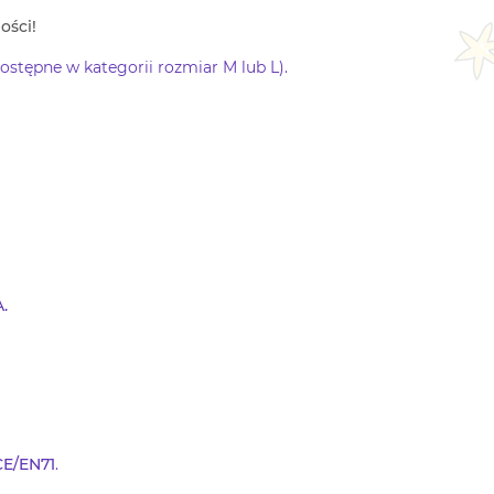
ości!
stępne w kategorii rozmiar M lub L).
.
CE/EN71
.