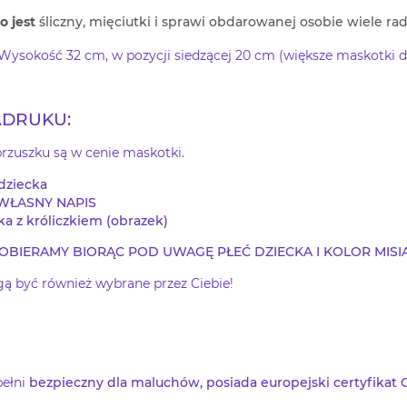
o jest
śliczny, mięciutki i sprawi obdarowanej osobie wiele rad
Wysokość 32 cm, w pozycji siedzącej 20 cm (większe maskotki do
ADRUKU:
brzuszku są w cenie maskotki.
dziecka
WŁASNY NAPIS
ka z króliczkiem (obrazek)
BIERAMY BIORĄC POD UWAGĘ PŁEĆ DZIECKA I KOLOR MISIA
ą być również wybrane przez Ciebie!
pełni
bezpieczny dla maluchów, posiada europejski certyfikat 