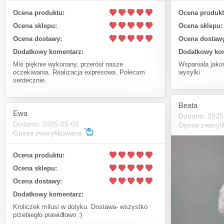
Ocena produktu:
Ocena produkt
Ocena sklepu:
Ocena sklepu:
Ocena dostawy:
Ocena dostawy
Dodatkowy komentarz:
Dodatkowy ko
Miś pięknie wykonany, przerósł nasze
Wspaniala jako
oczekiwania. Realizacja expresowa. Polecam
wysylki
serdecznie.
Beata
Ewa
Dodano: 2025
Dodano: 2025-05-02
Opinia zwery
Opinia zweryfikowana
Ocena produktu:
Ocena sklepu:
Ocena dostawy:
Dodatkowy komentarz:
Kroliczek milusi w dotyku. Dostawa- wszystko
przebiegło prawidłowo :)