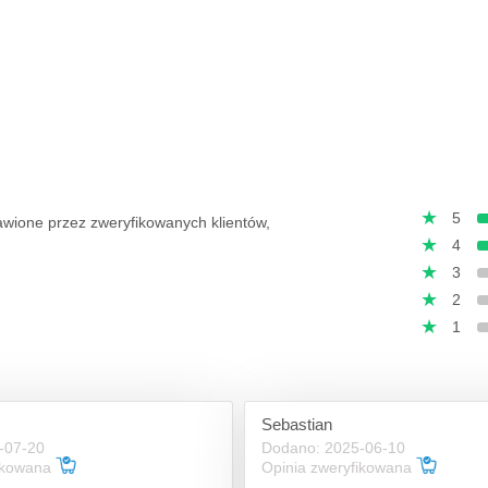
5
tawione przez zweryfikowanych klientów,
4
3
2
1
Sebastian
-07-20
Dodano: 2025-06-10
fikowana
Opinia zweryfikowana