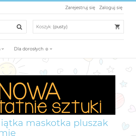
Zarejestruj się
Zaloguj się
Koszyk:
(pusty)
m
Dla dorosłych ☺
miątka maskotka pluszak
imię