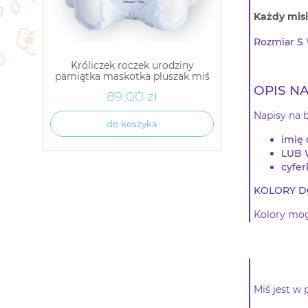
Każdy misi
Rozmiar S
Króliczek roczek urodziny
pamiątka maskotka pluszak miś
prezent imię
OPIS N
89,00 zł
Napisy na 
do koszyka
imię 
LUB 
cyfer
KOLORY DO
Kolory mog
Miś jest w 