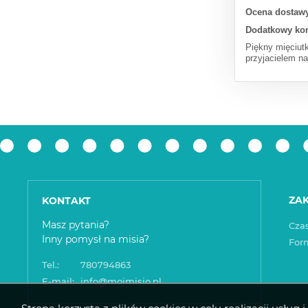
Ocena dostawy
Dodatkowy ko
Piękny mięciutk
przyjacielem n
ZA
KONTAKT
Masz pytania?
Czas
Inny pomysł na misia?
For
Tel.:
780794863
E-mail:
info@mojmisio.pl