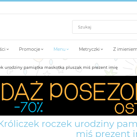
ści
Promocje
Menu
Metryczki
Z imienie
zek urodziny pamiątka maskotka pluszak miś prezent imię
róliczek roczek urodziny pa
miś prezent 