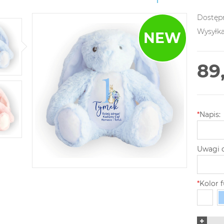
Dostęp
Wysyłka
89
*
Napis:
Uwagi d
*
Kolor f
+