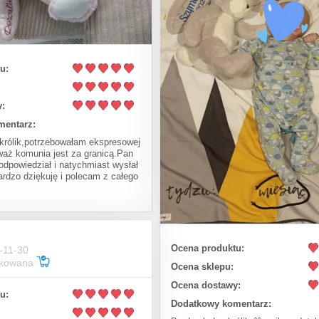
u:
:
mentarz:
 królik,potrzebowałam ekspresowej
eważ komunia jest za granicą.Pan
dpowiedział i natychmiast wysłał
rdzo dziękuję i polecam z całego
Ocena produktu:
-11-30
fikowana
Ocena sklepu:
Ocena dostawy:
u:
Dodatkowy komentarz: