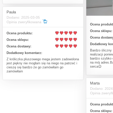
Paula
Dodano: 2025-03-05
Opinia zweryfikowana
Ocena produkt
Ocena sklepu:
Ocena produktu:
Ocena dostawy
Ocena sklepu:
Dodatkowy ko
Ocena dostawy:
Bardzo śliczny
Dodatkowy komentarz:
realizacji poni
bardzo szybko o
Z króliczka pluszowego mega jestem zadowolona
na mój adres.Ba
jest piękny nie mogłam się na niego na patrzeć i
serca😉
cieszę się bardzo że go zamówiłam go
zamówiłam
Marta
Dodano: 2024
Opinia zwery
Ocena produkt
Ocena sklepu: