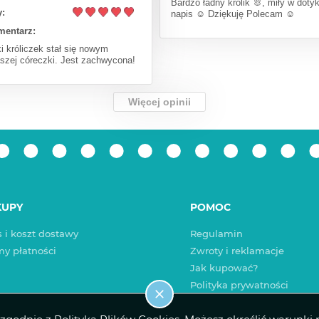
Bardzo ładny królik 🐰, miły w doty
:
napis ☺️ Dziękuję Polecam ☺️
mentarz:
i króliczek stał się nowym
aszej córeczki. Jest zachwycona!
Więcej opinii
KUPY
POMOC
 i koszt dostawy
Regulamin
my płatności
Zwroty i reklamacje
Jak kupować?
Polityka prywatności