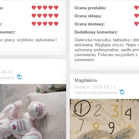
u:
Ocena produktu:
Ocena sklepu:
:
Ocena dostawy:
mentarz:
Dodatkowy komentarz:
sc pracy, szybkosc wykonania I
Owieczka mięciutka, ładniutka i do
wykonana. Wygląda uroczo. Napis 
wykonany profesjonalnie, wedle pr
zamówieniu. Polecam wszystkim z
sumieniem.
-05-19
fikowana
Magdalena
Dodano: 2025-03-13
Opinia zweryfikowana