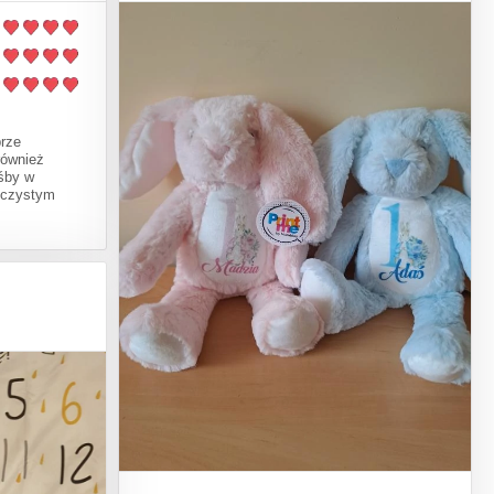
brze
również
ośby w
 czystym