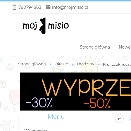
780794863
info@mojmisio.pl
Strona główna
Nowo
Strona główna
Okazje
Urodziny
Króliczek roc
K
Menu
Wyprzedaż